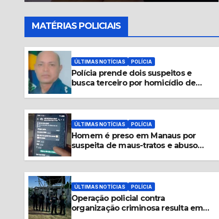
segundo semestre
MATÉRIAS POLICIAIS
ÚLTIMAS NOTÍCIAS
POLÍCIA
Polícia prende dois suspeitos e
busca terceiro por homicídio de
guarda municipal em Tabatinga
ÚLTIMAS NOTÍCIAS
POLÍCIA
Homem é preso em Manaus por
suspeita de maus-tratos e abuso
sexual contra animais
ÚLTIMAS NOTÍCIAS
POLÍCIA
Operação policial contra
organização criminosa resulta em
cinco prisões no Amazonas e Acre