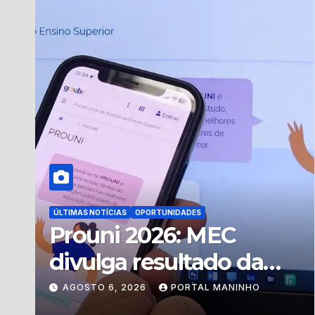
ÚLTIMAS NOTÍCIAS
OPORTUNIDADES
Prouni 2026: MEC
divulga resultado da
segunda chamada do
AGOSTO 6, 2026
PORTAL MANINHO