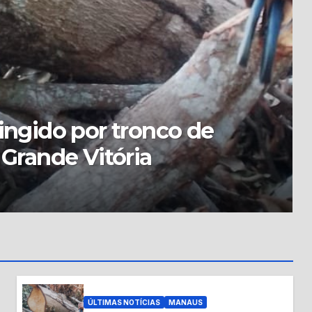
o Brasil merece”: Em
olsonaro declara apoio a
ÚLTIMAS NOTÍCIAS
MANAUS