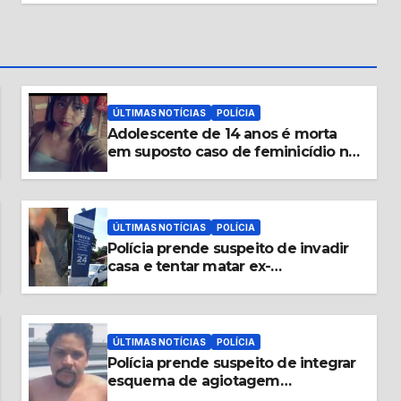
ÚLTIMAS NOTÍCIAS
POLÍCIA
Adolescente de 14 anos é morta
em suposto caso de feminicídio no
distrito de Caiambé; suspeito é
preso pela PM
ÚLTIMAS NOTÍCIAS
POLÍCIA
Polícia prende suspeito de invadir
casa e tentar matar ex-
companheira em Manaus
ÚLTIMAS NOTÍCIAS
POLÍCIA
Polícia prende suspeito de integrar
esquema de agiotagem
investigado pelo MP no Amazonas