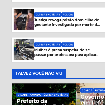
ÚLTIMAS NOTÍCIAS
POLÍCIA
Justiça revoga prisão domiciliar de
gestante investigada por morte de
policial e decreta preventiva no AM
ÚLTIMAS NOTÍCIAS
POLÍCIA
Mulher é presa suspeita de se
passar por professora para aplicar
golpes em idosos em Parintins
TALVEZ VOCÊ NÃO VIU
COMIDA
ÚLTIMA
Pescado
COMIDA
ÚLTIMAS NOTÍCIAS
IAS
Governo do Povo
Tefé re
em Tefé inicia
cestas b