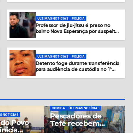
ÚLTIMAS NOTÍCIAS
POLÍCIA
Professor de jiu-jítsu é preso no
bairro Nova Esperança por suspeita
de abuso contra aluna de 14 anos
ÚLTIMAS NOTÍCIAS
POLÍCIA
Detento foge durante transferência
para audiência de custódia no 1º
DIP, em Manaus
S NOTÍCIAS
res de
COMIDA
ÚLTIMAS NOTÍCIAS
Em parceria
cebem
Exército entrega
ásicas