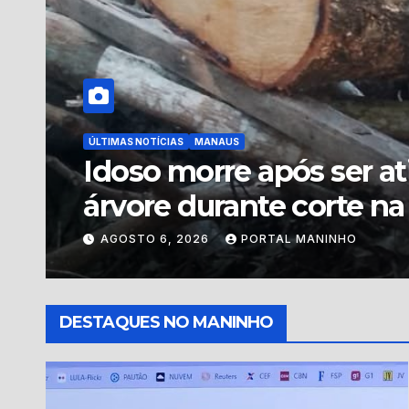
POLÍTICA
”O Amazonas precisa e 
vídeo, vice de Flávio B
Coronel Rosses
AGOSTO 6, 2026
PORTAL MANINHO
DESTAQUES NO MANINHO