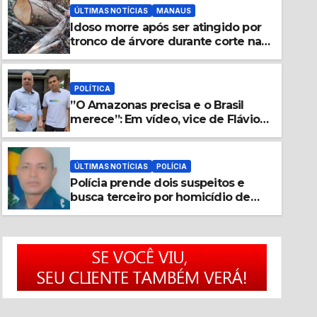
ÚLTIMAS NOTÍCIAS
MANAUS
Idoso morre após ser atingido por
tronco de árvore durante corte na
Grande Vitória
POLÍTICA
”O Amazonas precisa e o Brasil
ÚLTIMAS NOTÍCIAS
POLÍCIA
merece”: Em vídeo, vice de Flávio
Polícia prende dois suspeito
Bolsonaro declara apoio a Coronel
Rosses
por homicídio de guarda mu
ÚLTIMAS NOTÍCIAS
POLÍCIA
Tabatinga
Polícia prende dois suspeitos e
AGOSTO 5, 2026
PORTAL MANINHO
busca terceiro por homicídio de
guarda municipal em Tabatinga