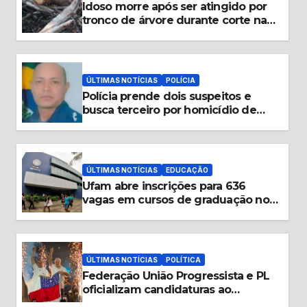
Idoso morre após ser atingido por
tronco de árvore durante corte na
Grande Vitória
ÚLTIMAS NOTÍCIAS
POLÍCIA
Polícia prende dois suspeitos e
busca terceiro por homicídio de
guarda municipal em Tabatinga
ÚLTIMAS NOTÍCIAS
EDUCAÇÃO
Ufam abre inscrições para 636
vagas em cursos de graduação no
interior do Amazonas
ÚLTIMAS NOTÍCIAS
POLÍTICA
Federação União Progressista e PL
oficializam candidaturas ao
Governo do Amazonas