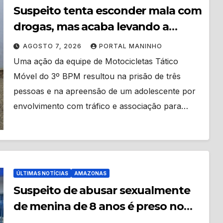
Suspeito tenta esconder mala com
drogas, mas acaba levando a
polícia até ponto de tráfico
AGOSTO 7, 2026
PORTAL MANINHO
Uma ação da equipe de Motocicletas Tático
Móvel do 3º BPM resultou na prisão de três
pessoas e na apreensão de um adolescente por
envolvimento com tráfico e associação para…
ÚLTIMAS NOTÍCIAS
AMAZONAS
Suspeito de abusar sexualmente
de menina de 8 anos é preso no
município de Iranduba