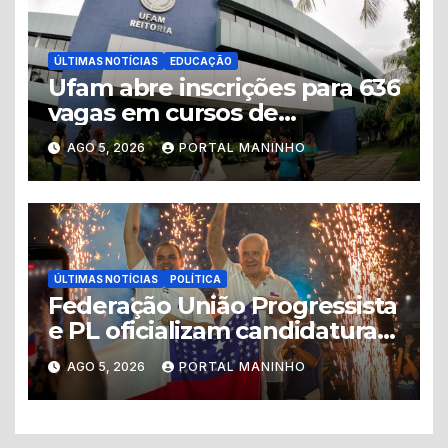
ÚLTIMAS NOTÍCIAS
EDUCAÇÃO
Ufam abre inscrições para 636
vagas em cursos de
graduação no interior do
AGO 5, 2026
PORTAL MANINHO
Amazonas
ÚLTIMAS NOTÍCIAS
POLÍTICA
Federação União Progressista
e PL oficializam candidaturas
ao Governo do Amazonas
AGO 5, 2026
PORTAL MANINHO