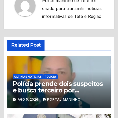
Portal maninho de Tefé foi
criado para transmitir notícias
informativas de Tefé e Região.
Related Post
ÚLTIMAS NOTÍCIAS
POLÍCIA
Polícia prende dois suspeitos
e busca terceiro por
homicídio de guarda
AGO 5, 2026
PORTAL MANINHO
municipal em Tabatinga