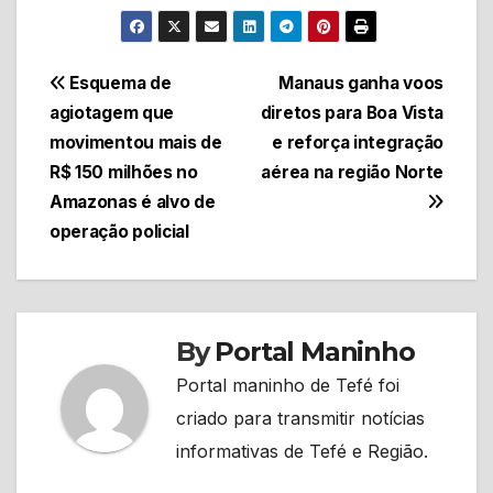
Navegação
Esquema de
Manaus ganha voos
agiotagem que
diretos para Boa Vista
de
movimentou mais de
e reforça integração
Post
R$ 150 milhões no
aérea na região Norte
Amazonas é alvo de
operação policial
By
Portal Maninho
Portal maninho de Tefé foi
criado para transmitir notícias
informativas de Tefé e Região.