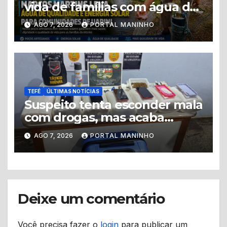
vida de famílias com água de
qualidade e energia solar em
AGO 7, 2026
PORTAL MANINHO
Uarini
TEFÉ
ÚLTIMAS NOTÍCIAS
Suspeito tenta esconder mala
com drogas, mas acaba
levando a polícia até ponto
AGO 7, 2026
PORTAL MANINHO
de tráfico
Deixe um comentário
Você precisa fazer o
login
para publicar um