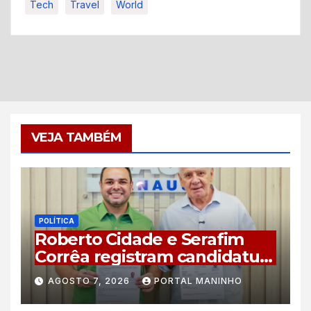
Tech
Travel
World
VEJA TAMBÉM
POLÍTICA
Roberto Cidade e Serafim
Corrêa registram candidatura
à reeleição no TRE-AM com
AGOSTO 7, 2026
PORTAL MANINHO
plano de 44 compromissos
para o Amazonas