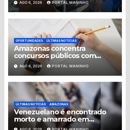
AGO 6, 2026
PORTAL MANINHO
Iranduba
OPORTUNIDADES
ÚLTIMAS NOTÍCIAS
Amazonas concentra
concursos públicos com
vagas abertas e editais
AGO 6, 2026
PORTAL MANINHO
previstos no segundo
semestre
ÚLTIMAS NOTÍCIAS
AMAZONAS
Venezuelano é encontrado
morto e amarrado em
apartamento no Centro de
AGO 6, 2026
PORTAL MANINHO