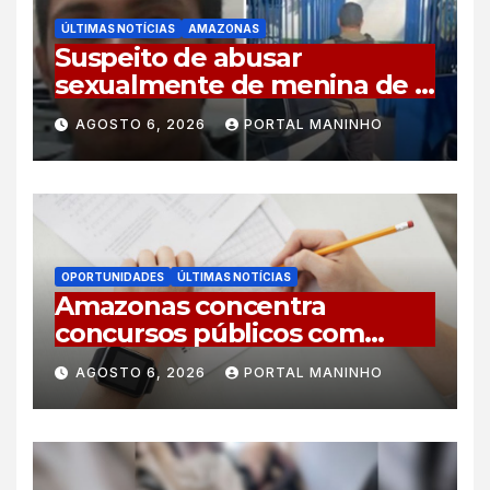
ÚLTIMAS NOTÍCIAS
AMAZONAS
Suspeito de abusar
sexualmente de menina de 8
anos é preso no município de
AGOSTO 6, 2026
PORTAL MANINHO
Iranduba
OPORTUNIDADES
ÚLTIMAS NOTÍCIAS
Amazonas concentra
concursos públicos com
vagas abertas e editais
AGOSTO 6, 2026
PORTAL MANINHO
previstos no segundo
semestre