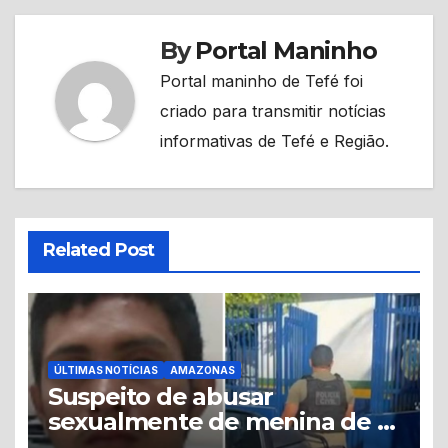
By
Portal Maninho
Portal maninho de Tefé foi
criado para transmitir notícias
informativas de Tefé e Região.
Related Post
ÚLTIMAS NOTÍCIAS
AMAZONAS
Suspeito de abusar
sexualmente de menina de 8
anos é preso no município de