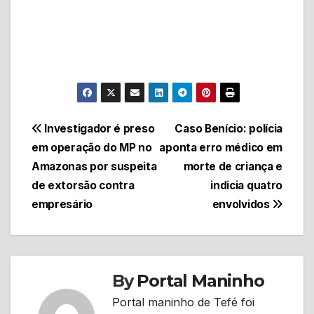
Navegação
Investigador é preso
Caso Benício: polícia
em operação do MP no
aponta erro médico em
de
Amazonas por suspeita
morte de criança e
Post
de extorsão contra
indicia quatro
empresário
envolvidos
By
Portal Maninho
Portal maninho de Tefé foi