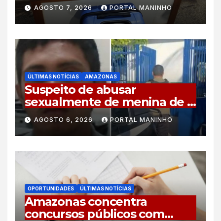
levando a polícia até ponto
AGOSTO 7, 2026
PORTAL MANINHO
de tráfico
ÚLTIMAS NOTÍCIAS
AMAZONAS
Suspeito de abusar
sexualmente de menina de 8
anos é preso no município de
AGOSTO 6, 2026
PORTAL MANINHO
Iranduba
OPORTUNIDADES
ÚLTIMAS NOTÍCIAS
Amazonas concentra
concursos públicos com