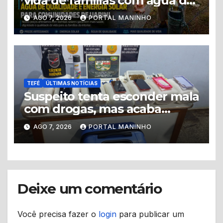
vida de famílias com água de
qualidade e energia solar em
AGO 7, 2026
PORTAL MANINHO
Uarini
TEFÉ
ÚLTIMAS NOTÍCIAS
Suspeito tenta esconder mala
com drogas, mas acaba
levando a polícia até ponto
AGO 7, 2026
PORTAL MANINHO
de tráfico
Deixe um comentário
Você precisa fazer o
login
para publicar um