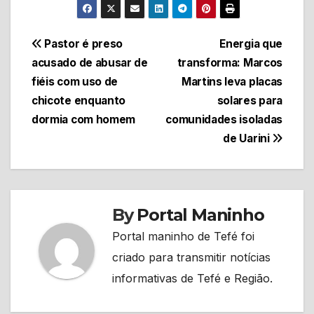
Navegação
Pastor é preso
Energia que
acusado de abusar de
transforma: Marcos
de
fiéis com uso de
Martins leva placas
Post
chicote enquanto
solares para
dormia com homem
comunidades isoladas
de Uarini
By
Portal Maninho
Portal maninho de Tefé foi
criado para transmitir notícias
informativas de Tefé e Região.