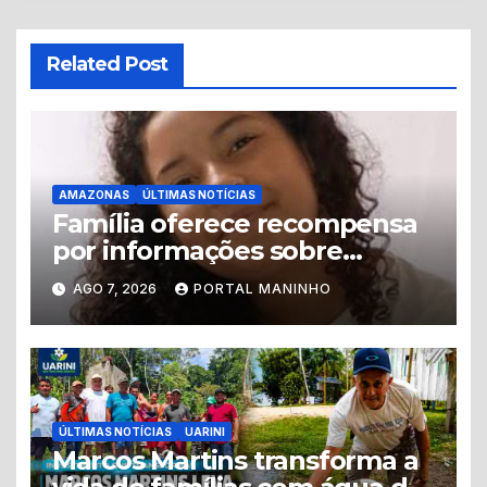
Related Post
AMAZONAS
ÚLTIMAS NOTÍCIAS
Família oferece recompensa
por informações sobre
adolescente desaparecida
AGO 7, 2026
PORTAL MANINHO
em Manaus
ÚLTIMAS NOTÍCIAS
UARINI
Marcos Martins transforma a