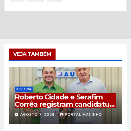
VEJA TAMBÉM
POLÍTICA
Roberto Cidade e Serafim
Corrêa registram candidatura
à reeleição no TRE-AM com
AGOSTO 7, 2026
PORTAL MANINHO
plano de 44 compromissos
para o Amazonas