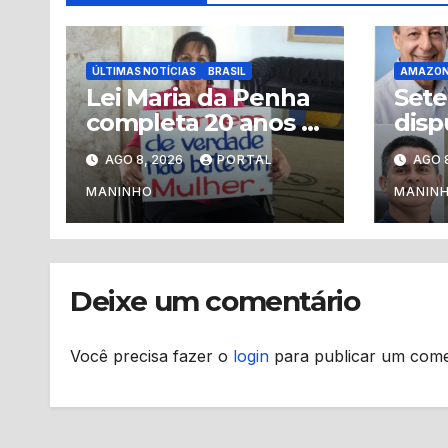
ÚLTIMAS NOTÍCIAS
BRASIL
AMAZO
Lei Maria da Penha
Sete
completa 20 anos e
disp
desafios no
Gov
AGO 8, 2026
PORTAL
AGO 
combate à violência
Ama
contra a mulher
elei
MANINHO
MANIN
persistem no
Amazonas
Deixe um comentário
Você precisa fazer o
login
para publicar um come