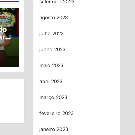
setembro 2023
agosto 2023
do
julho 2023
ara
ais
junho 2023
maio 2023
rães
abril 2023
março 2023
fevereiro 2023
janeiro 2023