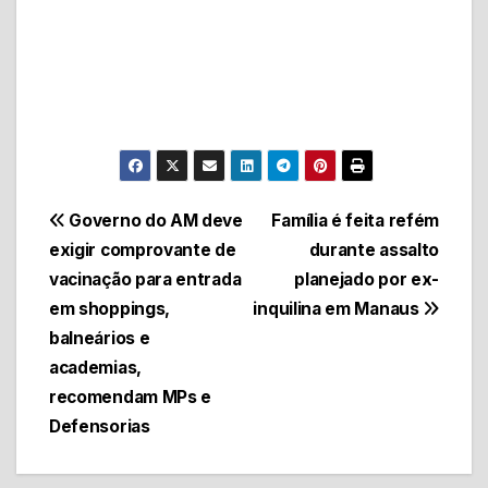
Navegação
Governo do AM deve
Família é feita refém
exigir comprovante de
durante assalto
de
vacinação para entrada
planejado por ex-
Post
em shoppings,
inquilina em Manaus
balneários e
academias,
recomendam MPs e
Defensorias