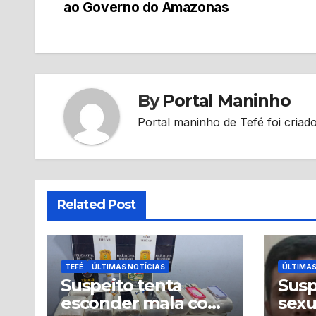
de
ao Governo do Amazonas
Post
By
Portal Maninho
Portal maninho de Tefé foi criado
Related Post
TEFÉ
ÚLTIMAS NOTÍCIAS
ÚLTIMAS
Suspeito tenta
Susp
esconder mala com
sex