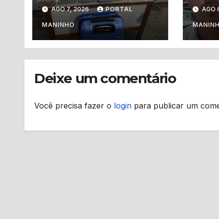
drogas, mas acaba
meni
AGO 7, 2026
PORTAL
AGO 
levando a polícia
pres
até ponto de tráfico
de I
MANINHO
MANIN
Deixe um comentário
Você precisa fazer o
login
para publicar um come