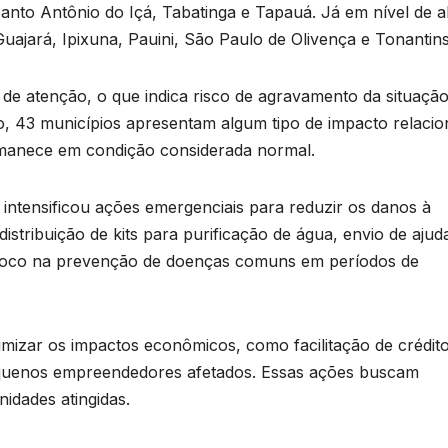
Santo Antônio do Içá, Tabatinga e Tapauá. Já em nível de a
ajará, Ipixuna, Pauini, São Paulo de Olivença e Tonantins
 de atenção, o que indica risco de agravamento da situaçã
do, 43 municípios apresentam algum tipo de impacto relaci
rmanece em condição considerada normal.
intensificou ações emergenciais para reduzir os danos à
istribuição de kits para purificação de água, envio de ajud
 foco na prevenção de doenças comuns em períodos de
mizar os impactos econômicos, como facilitação de crédit
equenos empreendedores afetados. Essas ações buscam
idades atingidas.