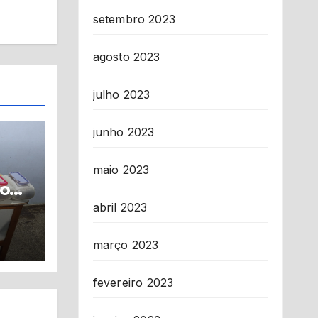
setembro 2023
agosto 2023
julho 2023
junho 2023
maio 2023
com
ba
abril 2023
a
fico
março 2023
fevereiro 2023