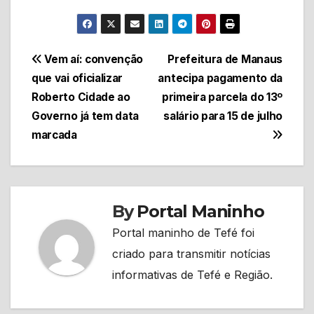
Navegação
Vem aí: convenção
Prefeitura de Manaus
que vai oficializar
antecipa pagamento da
de
Roberto Cidade ao
primeira parcela do 13º
Post
Governo já tem data
salário para 15 de julho
marcada
By
Portal Maninho
Portal maninho de Tefé foi
criado para transmitir notícias
informativas de Tefé e Região.