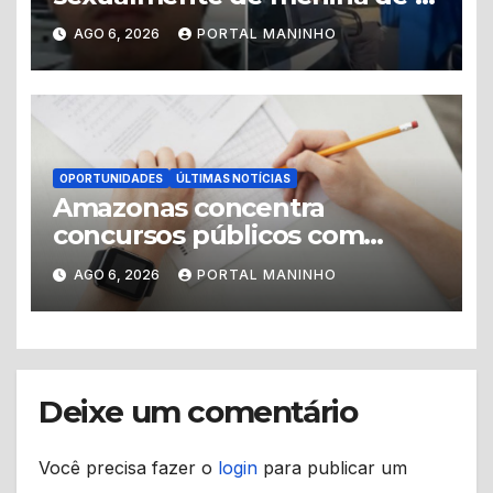
anos é preso no município de
AGO 6, 2026
PORTAL MANINHO
Iranduba
OPORTUNIDADES
ÚLTIMAS NOTÍCIAS
Amazonas concentra
concursos públicos com
vagas abertas e editais
AGO 6, 2026
PORTAL MANINHO
previstos no segundo
semestre
Deixe um comentário
Você precisa fazer o
login
para publicar um