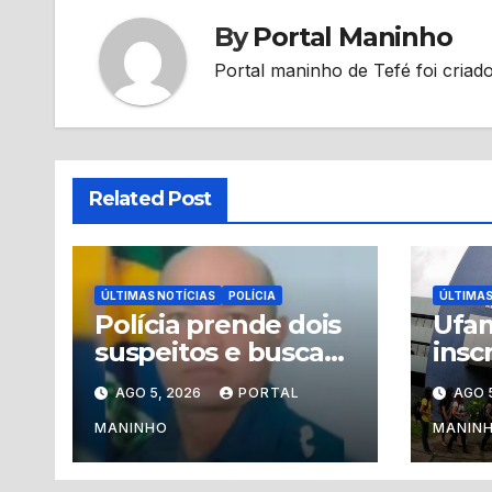
By
Portal Maninho
Portal maninho de Tefé foi criado
Related Post
ÚLTIMAS NOTÍCIAS
POLÍCIA
ÚLTIMAS
Polícia prende dois
Ufa
suspeitos e busca
insc
terceiro por
vaga
AGO 5, 2026
PORTAL
AGO 
homicídio de
grad
guarda municipal
inte
MANINHO
MANIN
em Tabatinga
Ama