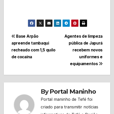
Navegação
Base Arpão
Agentes de limpeza
apreende tambaqui
pública de Japurá
de
recheado com 1,5 quilo
recebem novos
Post
de cocaína
uniformes e
equipamentos
By
Portal Maninho
Portal maninho de Tefé foi
criado para transmitir notícias