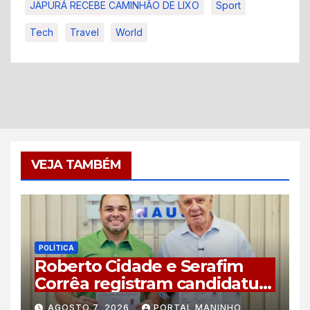
JAPURÁ RECEBE CAMINHÃO DE LIXO
Sport
Tech
Travel
World
VEJA TAMBÉM
POLÍTICA
Roberto Cidade e Serafim
Corrêa registram candidatura
à reeleição no TRE-AM com
AGOSTO 7, 2026
PORTAL MANINHO