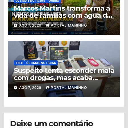
ÚLTIMAS NOTÍCIAS
UARINI
Marcos Martins transforma a
vida de famílias com água de
qualidade e energia solar em
AGO 7, 2026
PORTAL MANINHO
Uarini
TEFÉ
ÚLTIMAS NOTÍCIAS
Suspeito tenta esconder mala
com drogas, mas acaba
levando a polícia até ponto
AGO 7, 2026
PORTAL MANINHO
de tráfico
Deixe um comentário