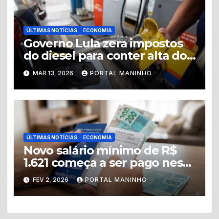
ÚLTIMAS NOTÍCIAS
ECONOMIA
Governo Lula zera impostos
do diesel para conter alta do
petróleo e medida gera alerta
MAR 13, 2026
PORTAL MANINHO
fiscal
ÚLTIMAS NOTÍCIAS
ECONOMIA
Novo salário mínimo de R$
1.621 começa a ser pago nesta
segunda-feira
FEV 2, 2026
PORTAL MANINHO