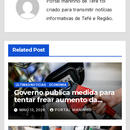
Portal maninho de Tefé foi
criado para transmitir notícias
informativas de Tefé e Região.
Related Post
ÚLTIMAS NOTÍCIAS
ECONOMIA
Governo publica medida para
tentar frear aumento da
gasolina no país
MAIO 13, 2026
PORTAL MANINHO