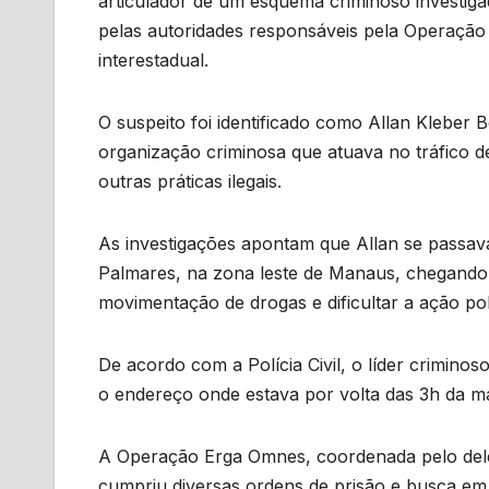
articulador de um esquema criminoso investigad
pelas autoridades responsáveis pela Operaçã
interestadual.
O suspeito foi identificado como Allan Kleber 
organização criminosa que atuava no tráfico d
outras práticas ilegais.
As investigações apontam que Allan se passav
Palmares, na zona leste de Manaus, chegando a
movimentação de drogas e dificultar a ação poli
De acordo com a Polícia Civil, o líder crimino
o endereço onde estava por volta das 3h da m
A Operação Erga Omnes, coordenada pelo delega
cumpriu diversas ordens de prisão e busca em