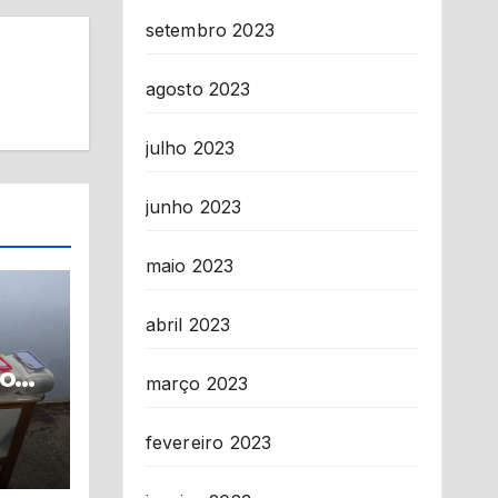
setembro 2023
agosto 2023
julho 2023
junho 2023
maio 2023
abril 2023
com
março 2023
ba
a
fevereiro 2023
fico