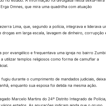
o no estado. A informação foi divulgada nesta sexta-feira 
o Erga Omnes, que mira uma quadrilha com atuação
Bezerra Lima, que, segundo a polícia, integrava e liderava 
e drogas em larga escala, lavagem de dinheiro, corrupção 
a por evangélico e frequentava uma igreja no bairro Zumbi
 utilizar templos religiosos como forma de camuflar a
cial.
so fugiu durante o cumprimento de mandados judiciais, deix
anhã, enquanto sua esposa foi detida na mesma ação.
do Marcelo Martins do 24º Distrito Integrado de Polícia,
 vários estados. As apurações indicam ainda que o grupo