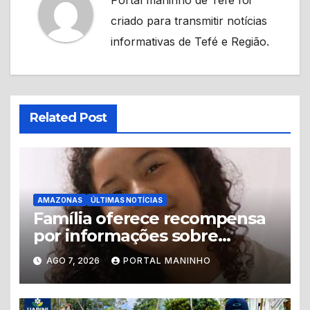
Portal maninho de Tefé foi
criado para transmitir notícias
informativas de Tefé e Região.
Related Post
AMAZONAS
ÚLTIMAS NOTÍCIAS
Família oferece recompensa
por informações sobre
adolescente desaparecida
AGO 7, 2026
PORTAL MANINHO
em Manaus