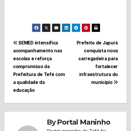
Navegação
SEMED intensifica
Prefeito de Japurá
acompanhamento nas
conquista nova
de
escolas e reforça
carregadeira para
Post
compromisso da
fortalecer
Prefeitura de Tefé com
infraestrutura do
a qualidade da
município
educação
By
Portal Maninho