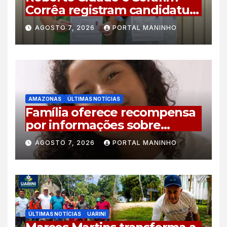
Corrêa registram candidatura
à reeleição no TRE-AM com
AGOSTO 7, 2026
PORTAL MANINHO
plano de 44 compromissos
para o Amazonas
AMAZONAS
ÚLTIMAS NOTÍCIAS
Família oferece recompensa
por informações sobre
adolescente desaparecida
AGOSTO 7, 2026
PORTAL MANINHO
em Manaus
ÚLTIMAS NOTÍCIAS
UARINI