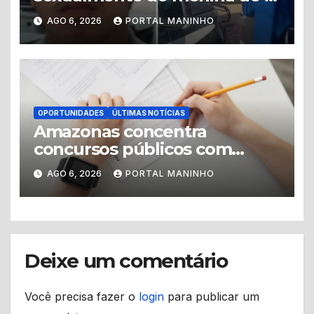
anos é preso no município de
AGO 6, 2026
PORTAL MANINHO
Iranduba
OPORTUNIDADES
ÚLTIMAS NOTÍCIAS
Amazonas concentra
concursos públicos com
vagas abertas e editais
AGO 6, 2026
PORTAL MANINHO
previstos no segundo
semestre
Deixe um comentário
Você precisa fazer o
login
para publicar um