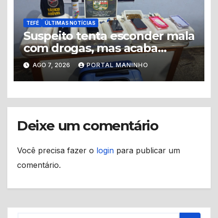
TEFÉ
ÚLTIMAS NOTÍCIAS
Suspeito tenta esconder mala
com drogas, mas acaba
levando a polícia até ponto
AGO 7, 2026
PORTAL MANINHO
de tráfico
Deixe um comentário
Você precisa fazer o
login
para publicar um
comentário.