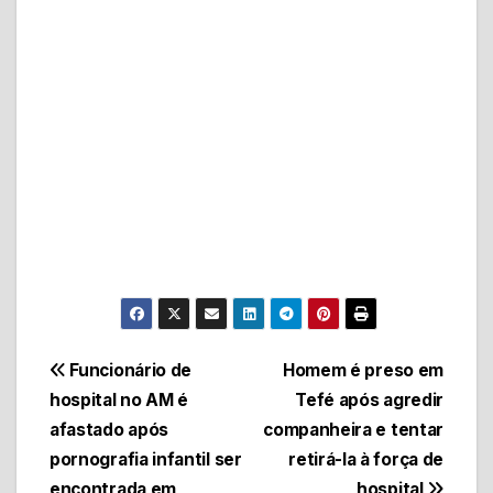
Navegação
Funcionário de
Homem é preso em
hospital no AM é
Tefé após agredir
de
afastado após
companheira e tentar
Post
pornografia infantil ser
retirá-la à força de
encontrada em
hospital