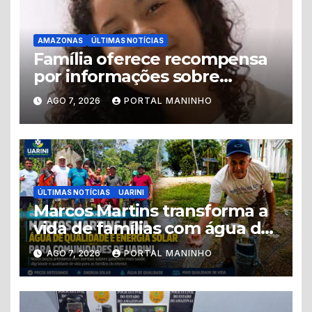
AMAZONAS
ÚLTIMAS NOTÍCIAS
Família oferece recompensa
por informações sobre
adolescente desaparecida
AGO 7, 2026
PORTAL MANINHO
em Manaus
ÚLTIMAS NOTÍCIAS
UARINI
Marcos Martins transforma a
vida de famílias com água de
qualidade e energia solar em
AGO 7, 2026
PORTAL MANINHO
Uarini