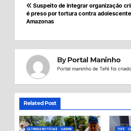
Navegação
Suspeito de integrar organização cr
é preso por tortura contra adolescent
de
Amazonas
Post
By
Portal Maninho
Portal maninho de Tefé foi criado
Related Post
ÚLTIMAS NOTÍCIAS
UARINI
TEFÉ
Ú