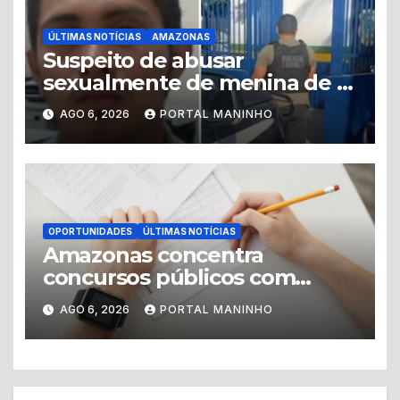
ÚLTIMAS NOTÍCIAS
AMAZONAS
Suspeito de abusar
sexualmente de menina de 8
anos é preso no município de
AGO 6, 2026
PORTAL MANINHO
Iranduba
OPORTUNIDADES
ÚLTIMAS NOTÍCIAS
Amazonas concentra
concursos públicos com
vagas abertas e editais
AGO 6, 2026
PORTAL MANINHO
previstos no segundo
semestre