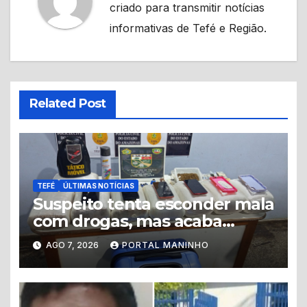
criado para transmitir notícias
informativas de Tefé e Região.
Related Post
TEFÉ
ÚLTIMAS NOTÍCIAS
Suspeito tenta esconder mala
com drogas, mas acaba
levando a polícia até ponto
AGO 7, 2026
PORTAL MANINHO
de tráfico