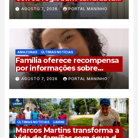
à reeleição no TRE-AM com
AGOSTO 7, 2026
PORTAL MANINHO
plano de 44 compromissos
para o Amazonas
AMAZONAS
ÚLTIMAS NOTÍCIAS
Família oferece recompensa
por informações sobre
adolescente desaparecida
AGOSTO 7, 2026
PORTAL MANINHO
em Manaus
ÚLTIMAS NOTÍCIAS
UARINI
Marcos Martins transforma a
vida de famílias com água de