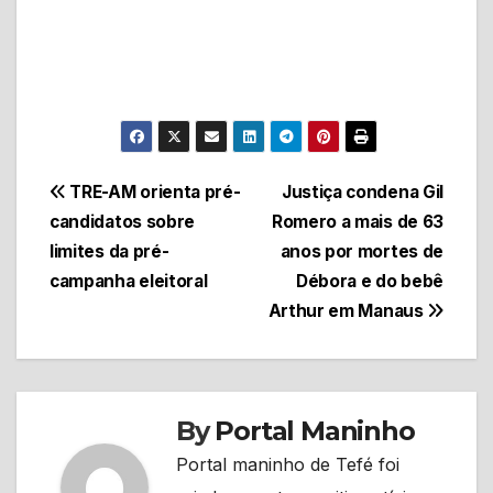
Navegação
TRE-AM orienta pré-
Justiça condena Gil
candidatos sobre
Romero a mais de 63
de
limites da pré-
anos por mortes de
Post
campanha eleitoral
Débora e do bebê
Arthur em Manaus
By
Portal Maninho
Portal maninho de Tefé foi