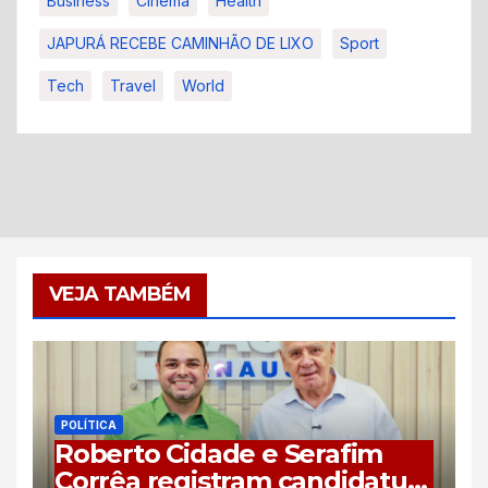
Business
Cinema
Health
JAPURÁ RECEBE CAMINHÃO DE LIXO
Sport
Tech
Travel
World
VEJA TAMBÉM
POLÍTICA
Roberto Cidade e Serafim
Corrêa registram candidatura