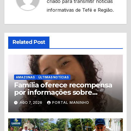
criado para transmitir notícias
informativas de Tefé e Região.
Related Post
AMAZONAS
ÚLTIMAS NOTÍCIAS
Família oferece recompensa
por informações sobre
adolescente desaparecida
AGO 7, 2026
PORTAL MANINHO
em Manaus