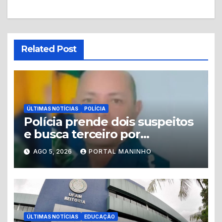
Related Post
ÚLTIMAS NOTÍCIAS
POLÍCIA
Polícia prende dois suspeitos
e busca terceiro por
homicídio de guarda
AGO 5, 2026
PORTAL MANINHO
municipal em Tabatinga
ÚLTIMAS NOTÍCIAS
EDUCAÇÃO