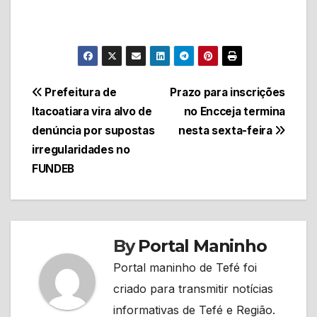
Navegação
Prefeitura de
Prazo para inscrições
Itacoatiara vira alvo de
no Encceja termina
de
denúncia por supostas
nesta sexta-feira
Post
irregularidades no
FUNDEB
By
Portal Maninho
Portal maninho de Tefé foi
criado para transmitir notícias
informativas de Tefé e Região.