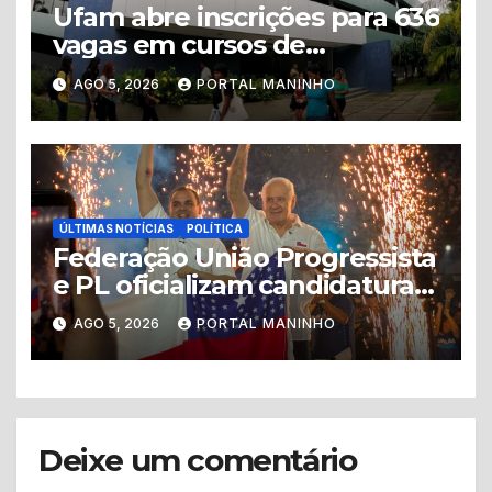
Ufam abre inscrições para 636
vagas em cursos de
graduação no interior do
AGO 5, 2026
PORTAL MANINHO
Amazonas
ÚLTIMAS NOTÍCIAS
POLÍTICA
Federação União Progressista
e PL oficializam candidaturas
ao Governo do Amazonas
AGO 5, 2026
PORTAL MANINHO
Deixe um comentário