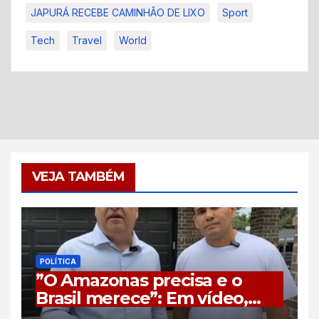
JAPURÁ RECEBE CAMINHÃO DE LIXO
Sport
Tech
Travel
World
VEJA TAMBÉM
POLÍTICA
”O Amazonas precisa e o
Brasil merece”: Em vídeo,
vice de Flávio Bolsonaro