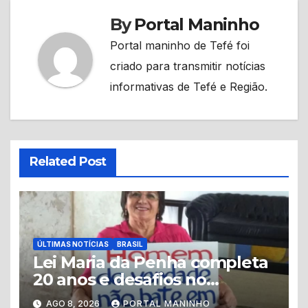
By
Portal Maninho
Portal maninho de Tefé foi
criado para transmitir notícias
informativas de Tefé e Região.
Related Post
ÚLTIMAS NOTÍCIAS
BRASIL
Lei Maria da Penha completa
20 anos e desafios no
combate à violência contra a
AGO 8, 2026
PORTAL MANINHO