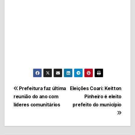
Navegação
Prefeitura faz última
Eleições Coari: Keitton
reunião do ano com
Pinheiro é eleito
de
líderes comunitários
prefeito do município
Post