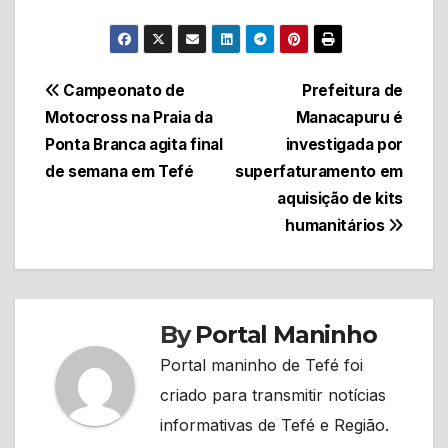
Navegação
Campeonato de
Prefeitura de
Motocross na Praia da
Manacapuru é
de
Ponta Branca agita final
investigada por
Post
de semana em Tefé
superfaturamento em
aquisição de kits
humanitários
By
Portal Maninho
Portal maninho de Tefé foi
criado para transmitir notícias
informativas de Tefé e Região.