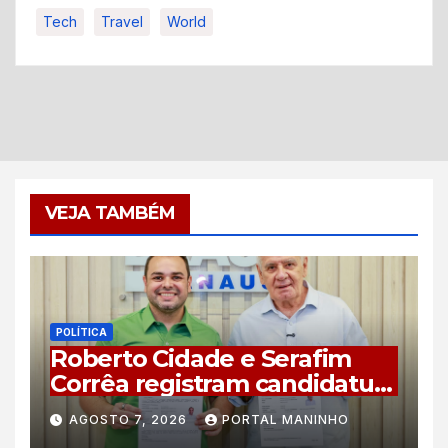
Tech
Travel
World
VEJA TAMBÉM
POLÍTICA
Roberto Cidade e Serafim
Corrêa registram candidatura
à reeleição no TRE-AM com
AGOSTO 7, 2026
PORTAL MANINHO
plano de 44 compromissos