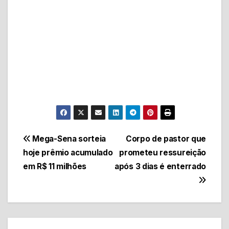
Navegação
Mega-Sena sorteia
Corpo de pastor que
hoje prêmio acumulado
prometeu ressureição
de
em R$ 11 milhões
após 3 dias é enterrado
Post