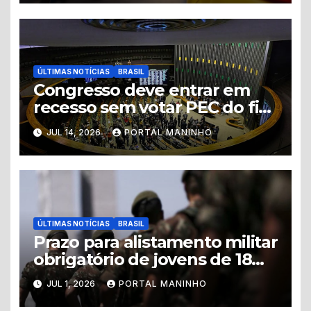
ÚLTIMAS NOTÍCIAS
BRASIL
Congresso deve entrar em
recesso sem votar PEC do fim
da escala 6×1 e projeto que
JUL 14, 2026
PORTAL MANINHO
criminaliza a misoginia
ÚLTIMAS NOTÍCIAS
BRASIL
Prazo para alistamento militar
obrigatório de jovens de 18
anos termina hoje
JUL 1, 2026
PORTAL MANINHO