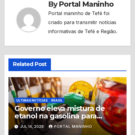
By
Portal Maninho
Portal maninho de Tefé foi
criado para transmitir notícias
informativas de Tefé e Região.
Related Post
ÚLTIMAS NOTÍCIAS
BRASIL
Governo eleva mistura de
etanol na gasolina para
reduzir custos e diminuir
JUL 14, 2026
PORTAL MANINHO
emissões