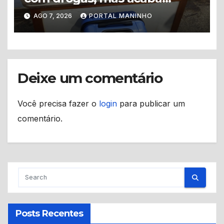
levando a polícia até ponto
AGO 7, 2026
PORTAL MANINHO
de tráfico
Deixe um comentário
Você precisa fazer o
login
para publicar um
comentário.
Posts Recentes