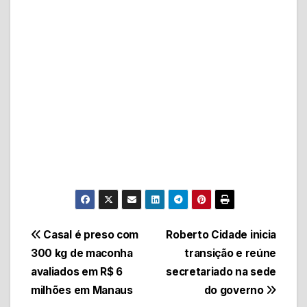
Navegação
Casal é preso com
Roberto Cidade inicia
300 kg de maconha
transição e reúne
de
avaliados em R$ 6
secretariado na sede
Post
milhões em Manaus
do governo