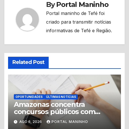
By
Portal Maninho
Portal maninho de Tefé foi
criado para transmitir notícias
informativas de Tefé e Região.
Related Post
OPORTUNIDADES
ÚLTIMAS NOTÍCIAS
Amazonas concentra
concursos públicos com
vagas abertas e editais
AGO 6, 2026
PORTAL MANINHO
previstos no segundo