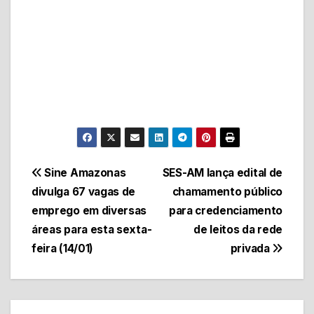
Navegação
Sine Amazonas
SES-AM lança edital de
divulga 67 vagas de
chamamento público
de
emprego em diversas
para credenciamento
Post
áreas para esta sexta-
de leitos da rede
feira (14/01)
privada