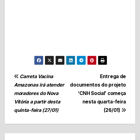
Navegação
Carreta Vacina
Entrega de
Amazonas irá atender
documentos do projeto
de
moradores do Nova
‘CNH Social’ começa
Post
Vitória a partir desta
nesta quarta-feira
quinta-feira (27/01)
(26/01)