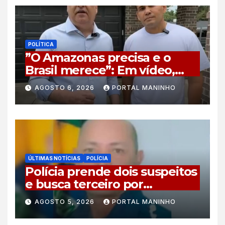
POLÍTICA
”O Amazonas precisa e o
Brasil merece”: Em vídeo,
vice de Flávio Bolsonaro
AGOSTO 6, 2026
PORTAL MANINHO
declara apoio a Coronel
Rosses
ÚLTIMAS NOTÍCIAS
POLÍCIA
Polícia prende dois suspeitos
e busca terceiro por
homicídio de guarda
AGOSTO 5, 2026
PORTAL MANINHO
municipal em Tabatinga