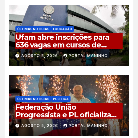
ÚLTIMAS NOTÍCIAS
EDUCAÇÃO
Ufam abre inscrições para
636 vagas em cursos de
graduação no interior do
AGOSTO 5, 2026
PORTAL MANINHO
Amazonas
ÚLTIMAS NOTÍCIAS
POLÍTICA
Federação União
Progressista e PL oficializam
candidaturas ao Governo do
AGOSTO 5, 2026
PORTAL MANINHO
Amazonas