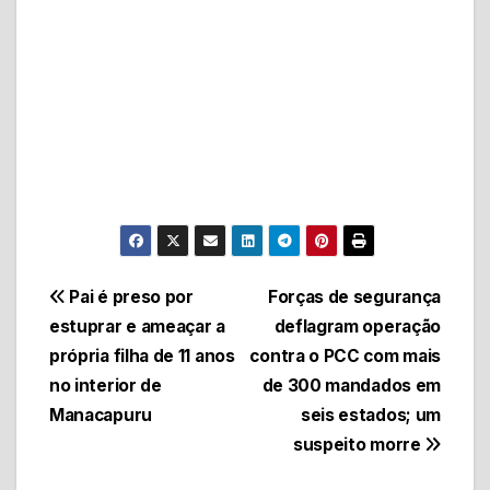
Navegação
Pai é preso por
Forças de segurança
estuprar e ameaçar a
deflagram operação
de
própria filha de 11 anos
contra o PCC com mais
Post
no interior de
de 300 mandados em
Manacapuru
seis estados; um
suspeito morre