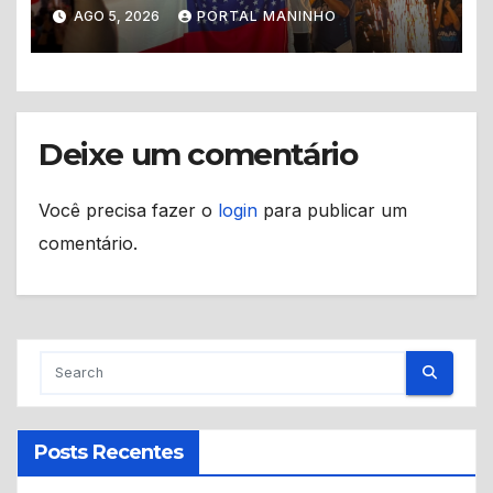
ao Governo do Amazonas
AGO 5, 2026
PORTAL MANINHO
Deixe um comentário
Você precisa fazer o
login
para publicar um
comentário.
Posts Recentes