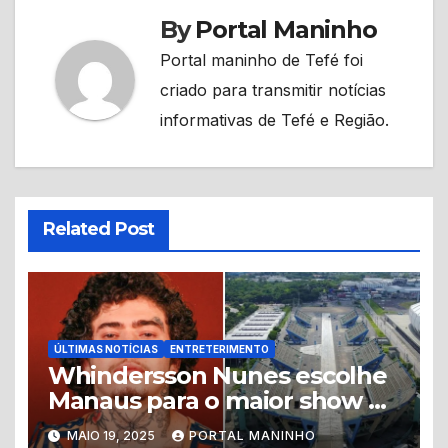
By
Portal Maninho
Portal maninho de Tefé foi
criado para transmitir notícias
informativas de Tefé e Região.
Related Post
ÚLTIMAS NOTÍCIAS
ENTRETERIMENTO
Whindersson Nunes escolhe
Manaus para o maior show de
sua carreira e mira recorde
MAIO 19, 2025
PORTAL MANINHO