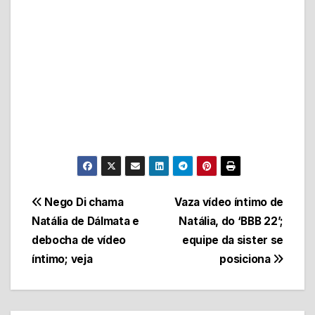
Navegação
Nego Di chama
Vaza vídeo íntimo de
Natália de Dálmata e
Natália, do ‘BBB 22’;
de
debocha de vídeo
equipe da sister se
Post
íntimo; veja
posiciona