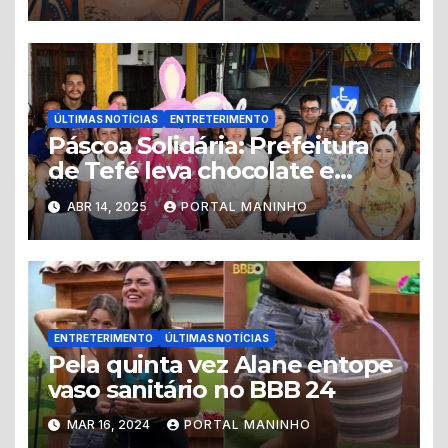
histórico
ÚLTIMAS NOTÍCIAS
ENTRETERIMENTO
Páscoa Solidária: Prefeitura
de Tefé leva chocolate e
afeto a crianças em ação
ABR 14, 2025
PORTAL MANINHO
social com apoio da Primeira-
Dama Kelly Barbosa
ENTRETERIMENTO
ÚLTIMAS NOTÍCIAS
Pela quinta vez Alane entope
vaso sanitário no BBB 24
MAR 16, 2024
PORTAL MANINHO