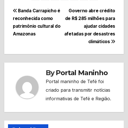
Navegação
Banda Carrapicho é
Governo abre crédito
reconhecida como
de R$ 285 milhões para
de
patrimônio cultural do
ajudar cidades
Post
Amazonas
afetadas por desastres
climáticos
By
Portal Maninho
Portal maninho de Tefé foi
criado para transmitir notícias
informativas de Tefé e Região.