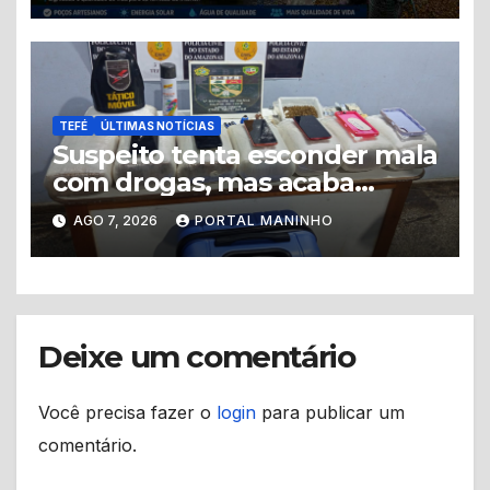
TEFÉ
ÚLTIMAS NOTÍCIAS
Suspeito tenta esconder mala
com drogas, mas acaba
levando a polícia até ponto
AGO 7, 2026
PORTAL MANINHO
de tráfico
Deixe um comentário
Você precisa fazer o
login
para publicar um
comentário.