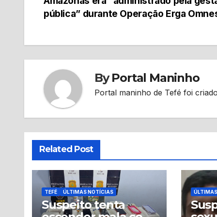
Amazonas era “administrado pela gest
de
pública” durante Operação Erga Omne
Post
By
Portal Maninho
Portal maninho de Tefé foi criado
Related Post
TEFÉ
ÚLTIMAS NOTÍCIAS
ÚLTIMAS
Suspeito tenta
Susp
esconder mala com
sex