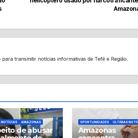
ão
helicóptero usado por narcotraficant
s
Amazon
 para transmitir notícias informativas de Tefé e Região.
 NOTÍCIAS
AMAZONAS
OPORTUNIDADES
ÚLTIMAS NOTÍ
eito de abusar
Amazonas
ualmente de
concentra