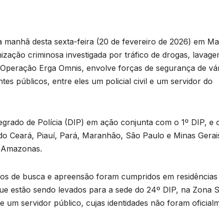
a manhã desta sexta-feira (20 de fevereiro de 2026) em M
ização criminosa investigada por tráfico de drogas, lavag
 Operação Erga Omnis, envolve forças de segurança de vá
tes públicos, entre eles um policial civil e um servidor do
egrado de Polícia (DIP) em ação conjunta com o 1º DIP, e 
 do Ceará, Piauí, Pará, Maranhão, São Paulo e Minas Gerai
o Amazonas.
os de busca e apreensão foram cumpridos em residências
que estão sendo levados para a sede do 24º DIP, na Zona S
l e um servidor público, cujas identidades não foram oficial