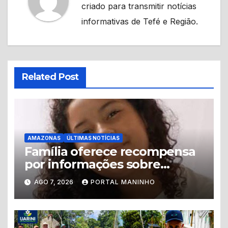
criado para transmitir notícias
informativas de Tefé e Região.
Related Post
AMAZONAS
ÚLTIMAS NOTÍCIAS
Família oferece recompensa
por informações sobre
adolescente desaparecida
AGO 7, 2026
PORTAL MANINHO
em Manaus