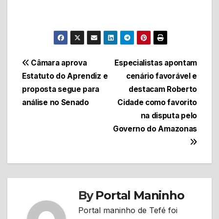
Navegação
Câmara aprova
Especialistas apontam
Estatuto do Aprendiz e
cenário favorável e
de
proposta segue para
destacam Roberto
Post
análise no Senado
Cidade como favorito
na disputa pelo
Governo do Amazonas
By
Portal Maninho
Portal maninho de Tefé foi