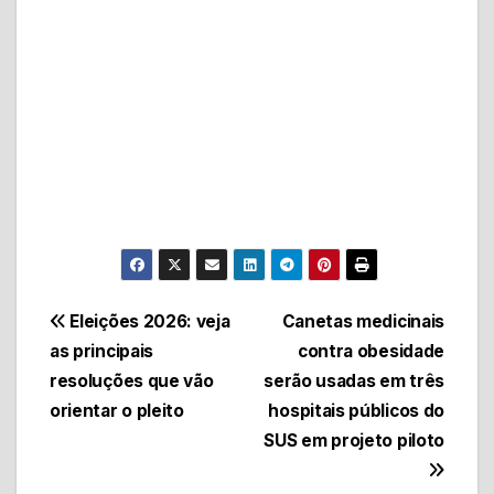
Navegação
Eleições 2026: veja
Canetas medicinais
as principais
contra obesidade
de
resoluções que vão
serão usadas em três
Post
orientar o pleito
hospitais públicos do
SUS em projeto piloto