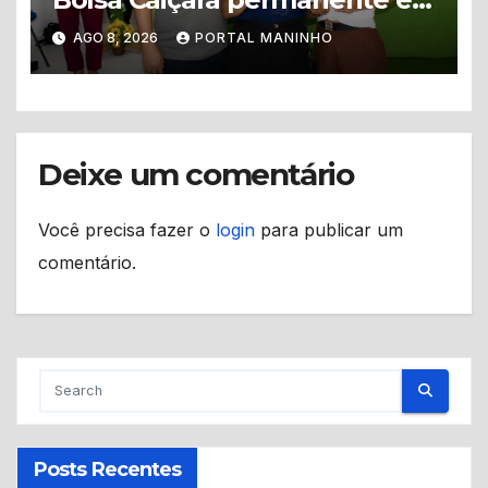
mais de 200 famílias recebem
AGO 8, 2026
PORTAL MANINHO
novos cartões em Alvarães
Deixe um comentário
Você precisa fazer o
login
para publicar um
comentário.
Posts Recentes