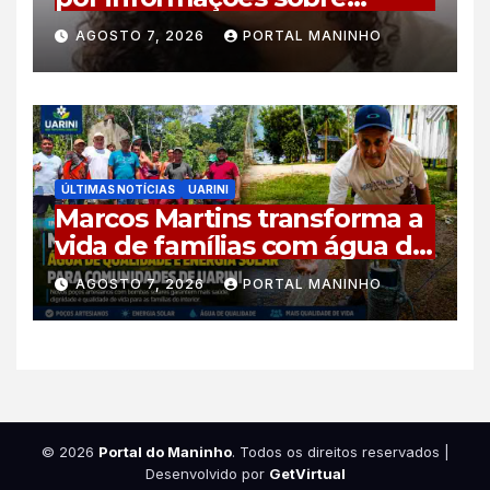
adolescente desaparecida
AGOSTO 7, 2026
PORTAL MANINHO
em Manaus
ÚLTIMAS NOTÍCIAS
UARINI
Marcos Martins transforma a
vida de famílias com água de
qualidade e energia solar em
AGOSTO 7, 2026
PORTAL MANINHO
Uarini
© 2026
Portal do Maninho
. Todos os direitos reservados
|
Desenvolvido por
GetVirtual