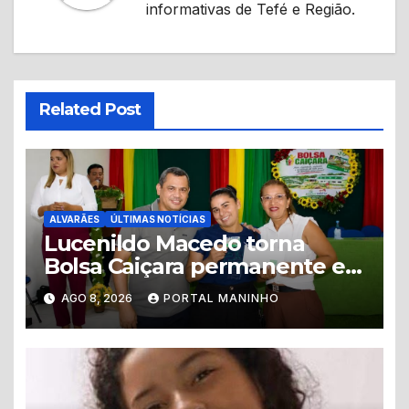
informativas de Tefé e Região.
Related Post
ALVARÃES
ÚLTIMAS NOTÍCIAS
Lucenildo Macedo torna
Bolsa Caiçara permanente e
mais de 200 famílias recebem
AGO 8, 2026
PORTAL MANINHO
novos cartões em Alvarães