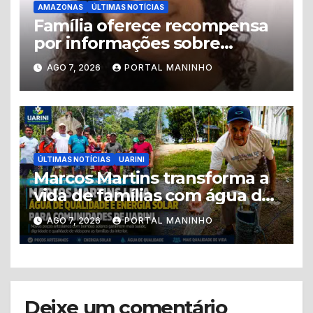
AMAZONAS
ÚLTIMAS NOTÍCIAS
Família oferece recompensa
por informações sobre
adolescente desaparecida
AGO 7, 2026
PORTAL MANINHO
em Manaus
ÚLTIMAS NOTÍCIAS
UARINI
Marcos Martins transforma a
vida de famílias com água de
qualidade e energia solar em
AGO 7, 2026
PORTAL MANINHO
Uarini
Deixe um comentário