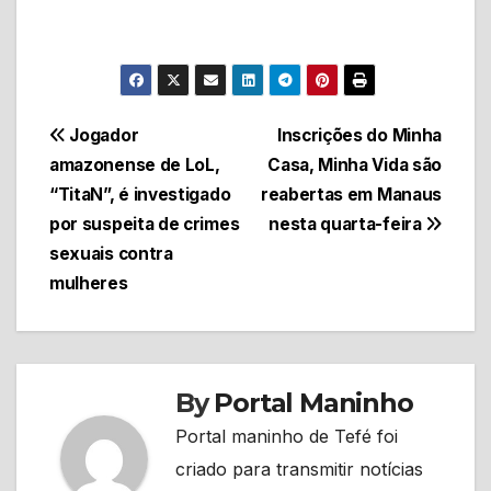
Navegação
Jogador
Inscrições do Minha
amazonense de LoL,
Casa, Minha Vida são
de
“TitaN”, é investigado
reabertas em Manaus
Post
por suspeita de crimes
nesta quarta-feira
sexuais contra
mulheres
By
Portal Maninho
Portal maninho de Tefé foi
criado para transmitir notícias