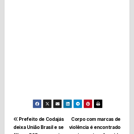
Navegação
Prefeito de Codajás
Corpo com marcas de
deixa União Brasil e se
violência é encontrado
de