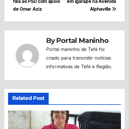
filia ao PSD com apoio
em igarapé na Avenida
Post
de Omar Aziz
Alphaville
By
Portal Maninho
Portal maninho de Tefé foi
criado para transmitir notícias
informativas de Tefé e Região.
Related Post