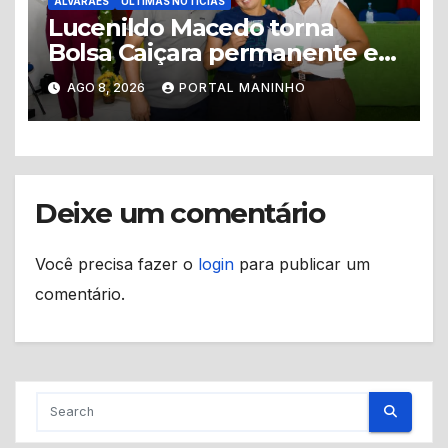
ALVARÃES
ÚLTIMAS NOTÍCIAS
Lucenildo Macedo torna
Bolsa Caiçara permanente e
mais de 200 famílias recebem
AGO 8, 2026
PORTAL MANINHO
novos cartões em Alvarães
Deixe um comentário
Você precisa fazer o
login
para publicar um
comentário.