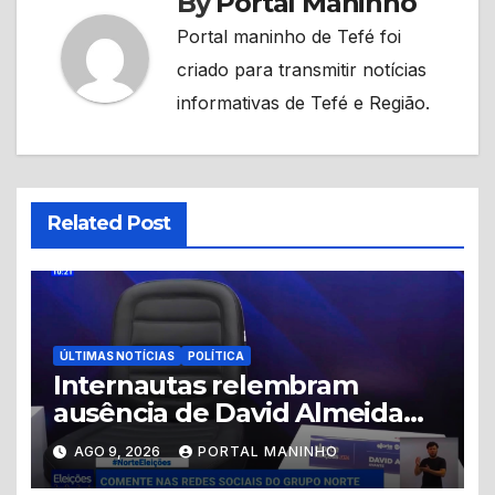
By
Portal Maninho
Portal maninho de Tefé foi
criado para transmitir notícias
informativas de Tefé e Região.
Related Post
ÚLTIMAS NOTÍCIAS
POLÍTICA
Internautas relembram
ausência de David Almeida
em debate após críticas de
AGO 9, 2026
PORTAL MANINHO
Renato Júnior