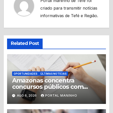
Portal maninho de Tefé foi
criado para transmitir notícias
informativas de Tefé e Região.
Related Post
OPORTUNIDADES
ÚLTIMAS NOTÍCIAS
Amazonas concentra
concursos públicos com
vagas abertas e editais
AGO 6, 2026
PORTAL MANINHO
previstos no segundo
semestre