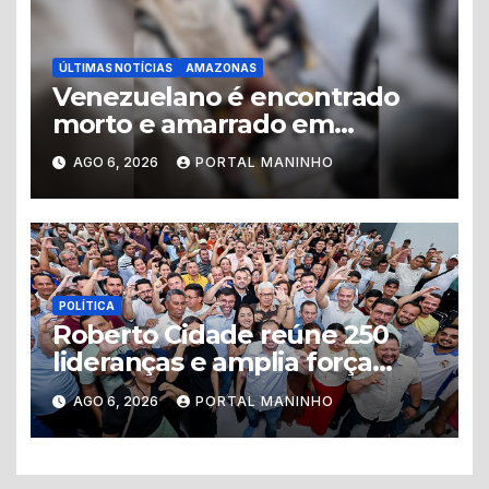
ÚLTIMAS NOTÍCIAS
AMAZONAS
Venezuelano é encontrado
morto e amarrado em
apartamento no Centro de
AGO 6, 2026
PORTAL MANINHO
Manaus
POLÍTICA
Roberto Cidade reúne 250
lideranças e amplia força
política da União pelo
AGO 6, 2026
PORTAL MANINHO
Amazonas