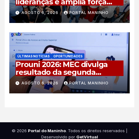
lideranças e amplia força
política da União pelo
AGOSTO 6, 2026
PORTAL MANINHO
Amazonas
ÚLTIMAS NOTÍCIAS
OPORTUNIDADES
Prouni 2026: MEC divulga
resultado da segunda
chamada do segundo
AGOSTO 6, 2026
PORTAL MANINHO
semestre
© 2026
Portal do Maninho
. Todos os direitos reservados
|
Desenvolvido por
GetVirtual