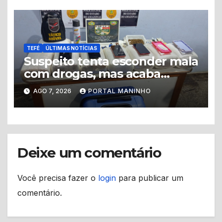
TEFÉ
ÚLTIMAS NOTÍCIAS
Suspeito tenta esconder mala
com drogas, mas acaba
levando a polícia até ponto
AGO 7, 2026
PORTAL MANINHO
de tráfico
Deixe um comentário
Você precisa fazer o
login
para publicar um
comentário.