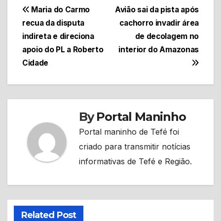
Navegação
Maria do Carmo
Avião sai da pista após
recua da disputa
cachorro invadir área
de
indireta e direciona
de decolagem no
Post
apoio do PL a Roberto
interior do Amazonas
Cidade
By
Portal Maninho
Portal maninho de Tefé foi
criado para transmitir notícias
informativas de Tefé e Região.
Related Post