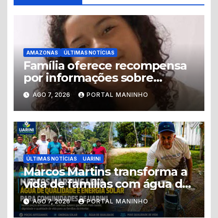
AMAZONAS
ÚLTIMAS NOTÍCIAS
Família oferece recompensa
por informações sobre
adolescente desaparecida
AGO 7, 2026
PORTAL MANINHO
em Manaus
ÚLTIMAS NOTÍCIAS
UARINI
Marcos Martins transforma a
vida de famílias com água de
qualidade e energia solar em
AGO 7, 2026
PORTAL MANINHO
Uarini