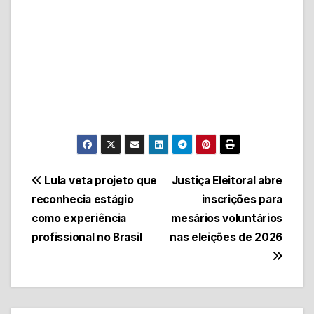
Navegação
Lula veta projeto que
Justiça Eleitoral abre
reconhecia estágio
inscrições para
de
como experiência
mesários voluntários
Post
profissional no Brasil
nas eleições de 2026