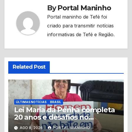
By
Portal Maninho
Portal maninho de Tefé foi
criado para transmitir notícias
informativas de Tefé e Região.
Related Post
ÚLTIMAS NOTÍCIAS
BRASIL
Lei Maria da Penha completa
20 anos e desafios no
combate à violência contra a
AGO 8, 2026
PORTAL MANINHO
mulher persistem no