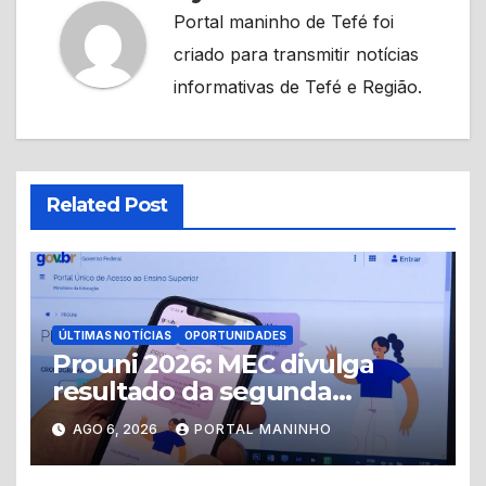
Portal maninho de Tefé foi
criado para transmitir notícias
informativas de Tefé e Região.
Related Post
ÚLTIMAS NOTÍCIAS
OPORTUNIDADES
Prouni 2026: MEC divulga
resultado da segunda
chamada do segundo
AGO 6, 2026
PORTAL MANINHO
semestre