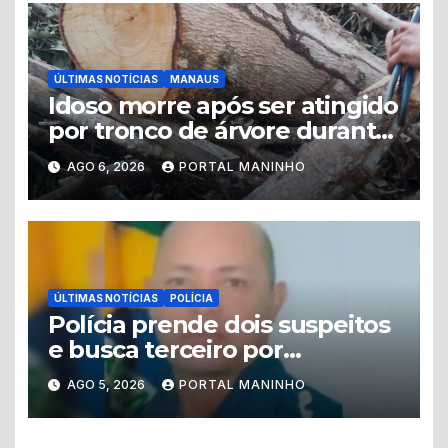
ÚLTIMAS NOTÍCIAS
MANAUS
Idoso morre após ser atingido
por tronco de árvore durante
corte na Grande Vitória
AGO 6, 2026
PORTAL MANINHO
ÚLTIMAS NOTÍCIAS
POLÍCIA
Polícia prende dois suspeitos
e busca terceiro por
homicídio de guarda
AGO 5, 2026
PORTAL MANINHO
municipal em Tabatinga