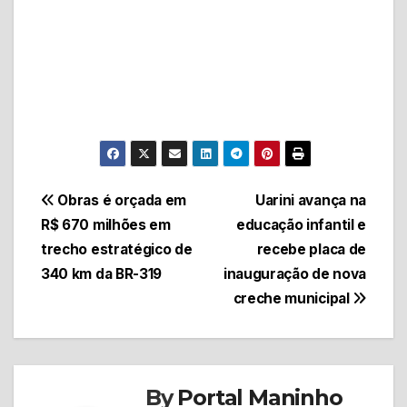
Navegação
Obras é orçada em
Uarini avança na
R$ 670 milhões em
educação infantil e
de
trecho estratégico de
recebe placa de
Post
340 km da BR-319
inauguração de nova
creche municipal
By
Portal Maninho