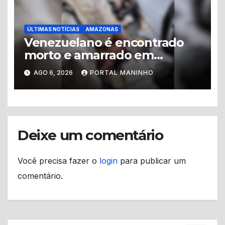
ÚLTIMAS NOTÍCIAS
AMAZONAS
Venezuelano é encontrado
morto e amarrado em
apartamento no Centro de
AGO 6, 2026
PORTAL MANINHO
Manaus
Deixe um comentário
Você precisa fazer o
login
para publicar um
comentário.