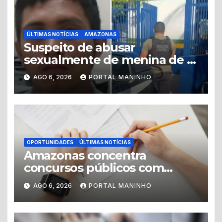
ÚLTIMAS NOTÍCIAS
AMAZONAS
Suspeito de abusar
sexualmente de menina de 8
anos é preso no município de
AGO 6, 2026
PORTAL MANINHO
Iranduba
OPORTUNIDADES
ÚLTIMAS NOTÍCIAS
Amazonas concentra
concursos públicos com
vagas abertas e editais
AGO 6, 2026
PORTAL MANINHO
previstos no segundo
semestre