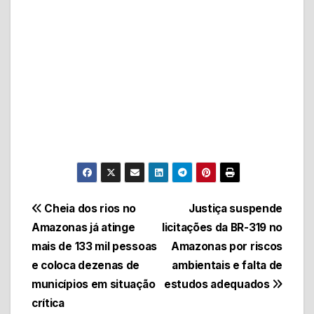
Navegação
Cheia dos rios no
Justiça suspende
Amazonas já atinge
licitações da BR-319 no
de
mais de 133 mil pessoas
Amazonas por riscos
Post
e coloca dezenas de
ambientais e falta de
municípios em situação
estudos adequados
crítica