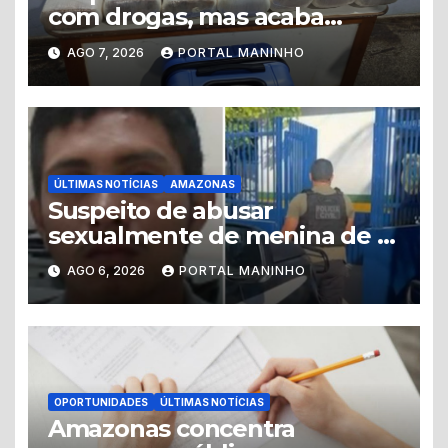
com drogas, mas acaba
levando a polícia até ponto
AGO 7, 2026
PORTAL MANINHO
de tráfico
ÚLTIMAS NOTÍCIAS
AMAZONAS
Suspeito de abusar
sexualmente de menina de 8
anos é preso no município de
AGO 6, 2026
PORTAL MANINHO
Iranduba
OPORTUNIDADES
ÚLTIMAS NOTÍCIAS
Amazonas concentra