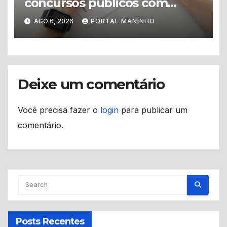
concursos públicos com
vagas abertas e editais
AGO 6, 2026
PORTAL MANINHO
previstos no segundo
semestre
Deixe um comentário
Você precisa fazer o
login
para publicar um
comentário.
Posts Recentes