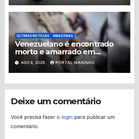
semestre
ÚLTIMAS NOTÍCIAS
AMAZONAS
Venezuelano é encontrado
morto e amarrado em
apartamento no Centro de
AGO 6, 2026
PORTAL MANINHO
Manaus
Deixe um comentário
Você precisa fazer o
login
para publicar um
comentário.