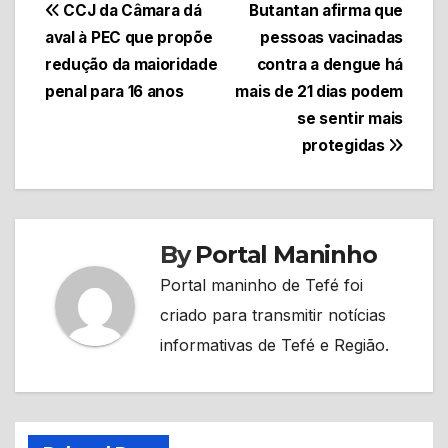
Navegação
CCJ da Câmara dá
Butantan afirma que
aval à PEC que propõe
pessoas vacinadas
de
redução da maioridade
contra a dengue há
Post
penal para 16 anos
mais de 21 dias podem
se sentir mais
protegidas
By
Portal Maninho
Portal maninho de Tefé foi
criado para transmitir notícias
informativas de Tefé e Região.