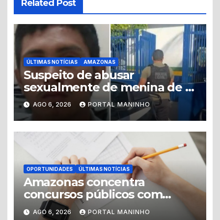
Related Post
ÚLTIMAS NOTÍCIAS
AMAZONAS
Suspeito de abusar
sexualmente de menina de 8
anos é preso no município de
AGO 6, 2026
PORTAL MANINHO
Iranduba
OPORTUNIDADES
ÚLTIMAS NOTÍCIAS
Amazonas concentra
concursos públicos com
vagas abertas e editais
AGO 6, 2026
PORTAL MANINHO
previstos no segundo