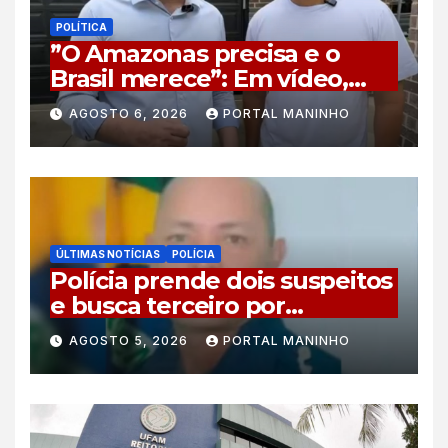
POLÍTICA
”O Amazonas precisa e o
Brasil merece”: Em vídeo,
vice de Flávio Bolsonaro
AGOSTO 6, 2026
PORTAL MANINHO
declara apoio a Coronel
Rosses
ÚLTIMAS NOTÍCIAS
POLÍCIA
Polícia prende dois suspeitos
e busca terceiro por
homicídio de guarda
AGOSTO 5, 2026
PORTAL MANINHO
municipal em Tabatinga