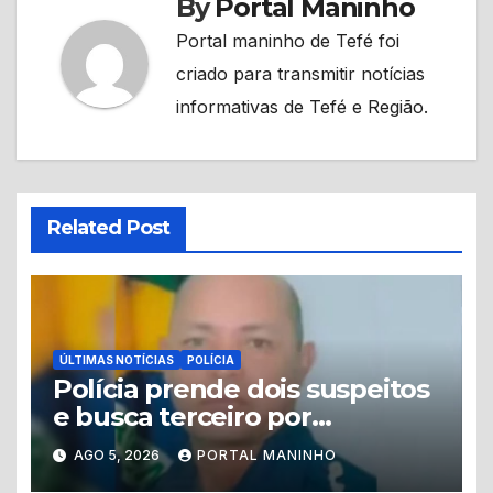
By
Portal Maninho
Portal maninho de Tefé foi
criado para transmitir notícias
informativas de Tefé e Região.
Related Post
ÚLTIMAS NOTÍCIAS
POLÍCIA
Polícia prende dois suspeitos
e busca terceiro por
homicídio de guarda
AGO 5, 2026
PORTAL MANINHO
municipal em Tabatinga