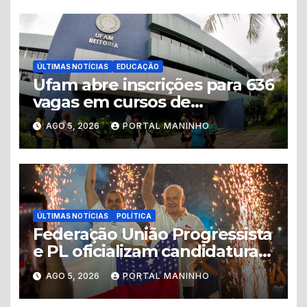
ÚLTIMAS NOTÍCIAS
EDUCAÇÃO
Ufam abre inscrições para 636
vagas em cursos de
graduação no interior do
AGO 5, 2026
PORTAL MANINHO
Amazonas
ÚLTIMAS NOTÍCIAS
POLÍTICA
Federação União Progressista
e PL oficializam candidaturas
ao Governo do Amazonas
AGO 5, 2026
PORTAL MANINHO