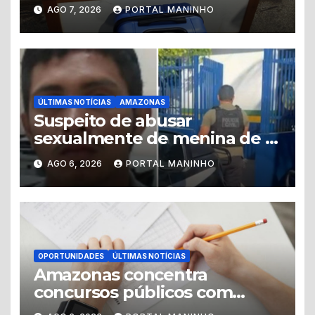
levando a polícia até ponto
AGO 7, 2026
PORTAL MANINHO
de tráfico
ÚLTIMAS NOTÍCIAS
AMAZONAS
Suspeito de abusar
sexualmente de menina de 8
anos é preso no município de
AGO 6, 2026
PORTAL MANINHO
Iranduba
OPORTUNIDADES
ÚLTIMAS NOTÍCIAS
Amazonas concentra
concursos públicos com
vagas abertas e editais