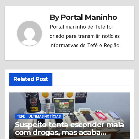
By
Portal Maninho
Portal maninho de Tefé foi
criado para transmitir notícias
informativas de Tefé e Região.
Related Post
TEFÉ
ÚLTIMAS NOTÍCIAS
Suspeito tenta esconder mala
com drogas, mas acaba