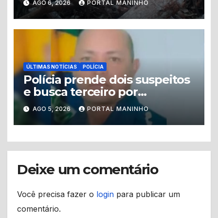
AGO 6, 2026
PORTAL MANINHO
ÚLTIMAS NOTÍCIAS
POLÍCIA
Polícia prende dois suspeitos
e busca terceiro por
homicídio de guarda
AGO 5, 2026
PORTAL MANINHO
municipal em Tabatinga
Deixe um comentário
Você precisa fazer o
login
para publicar um
comentário.