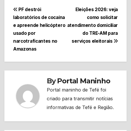
Navegação
PF destrói
Eleições 2026: veja
laboratórios de cocaína
como solicitar
de
e apreende helicóptero
atendimento domiciliar
Post
usado por
do TRE-AM para
narcotraficantes no
serviços eleitorais
Amazonas
By
Portal Maninho
Portal maninho de Tefé foi
criado para transmitir notícias
informativas de Tefé e Região.