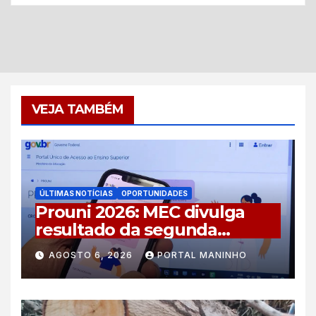
VEJA TAMBÉM
ÚLTIMAS NOTÍCIAS
OPORTUNIDADES
Prouni 2026: MEC divulga
resultado da segunda
chamada do segundo
AGOSTO 6, 2026
PORTAL MANINHO
semestre