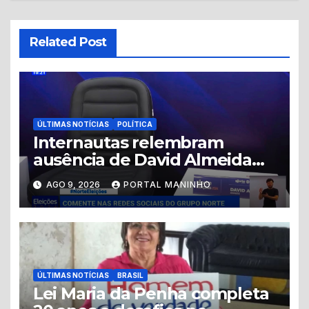
Related Post
ÚLTIMAS NOTÍCIAS
POLÍTICA
Internautas relembram
ausência de David Almeida
em debate após críticas de
AGO 9, 2026
PORTAL MANINHO
Renato Júnior
ÚLTIMAS NOTÍCIAS
BRASIL
Lei Maria da Penha completa