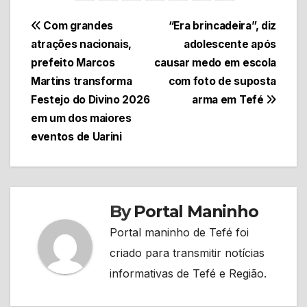
Navegação
Com grandes
“Era brincadeira”, diz
atrações nacionais,
adolescente após
de
prefeito Marcos
causar medo em escola
Post
Martins transforma
com foto de suposta
Festejo do Divino 2026
arma em Tefé
em um dos maiores
eventos de Uarini
By
Portal Maninho
Portal maninho de Tefé foi
criado para transmitir notícias
informativas de Tefé e Região.