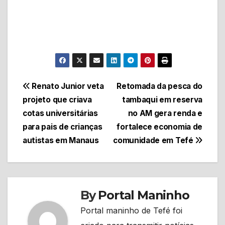
Navegação
Renato Junior veta
Retomada da pesca do
projeto que criava
tambaqui em reserva
de
cotas universitárias
no AM gera renda e
Post
para pais de crianças
fortalece economia de
autistas em Manaus
comunidade em Tefé
By
Portal Maninho
Portal maninho de Tefé foi